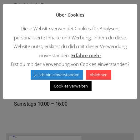
Friedrichstr. 5
37073 Göttingen
Über Cookies
Diese Website verwendet Cookies für Analysen,
KONTAKTIEREN SIE UNS
personalisierte Inhalte und Werbung. Indem du diese
Website nutzt, erklärst du dich mit dieser Verwendung
Telefon: 0151 – 156 765 92
einverstanden.
Erfahre mehr
Email: info@aus-und-weiterbildung-goe.de
Bist du mit der Verwendung von Cookies einverstanden?
Ja, ich bin einverstanden
Ablehnen
UNSERE ERREICHBARKEITEN
Cookies verwalten
Mo – Fr 10:00 – 18:00
Samstags 10:00 – 16:00