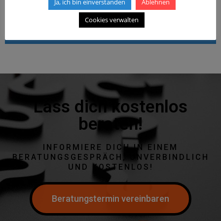
Ja, ich bin einverstanden
Ablehnen
zwischen Lehrer und Schüler. Für mehr Infos bitte eine
Cookies verwalten
Anfrage stellen.
Lass dich kostenlos
beraten!
INFORMIERE DICH IN EINEM
BERATUNGSGESPRÄCH, UNVERBINDLICH
UND KOSTENLOS!
Beratungstermin vereinbaren