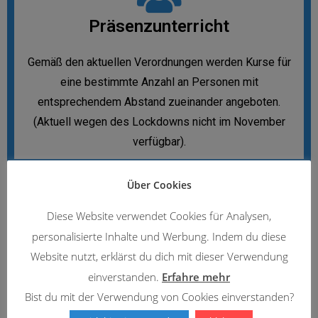
Präsenzunterricht
Gemäß den aktuellen Verordnungen werden Kurse für
eine bestimmte Anzahl an Personen mit
entsprechendem Abstand zueinander angeboten.
(Aktuell wegen des Lockdowns nicht im November
verfügbar).
Über Cookies
Diese Website verwendet Cookies für Analysen,
personalisierte Inhalte und Werbung. Indem du diese
Einzeltraining
Website nutzt, erklärst du dich mit dieser Verwendung
einverstanden.
Erfahre mehr
Das Wissen wird hier 1:1 übermittelt.
Bist du mit der Verwendung von Cookies einverstanden?
Du möchtest an einem Einzelunterricht teilnehmen? Der
Vorteil daran liegt in der intensiven Kommunikation